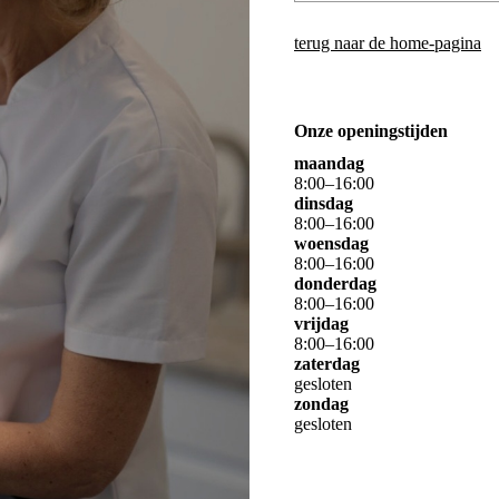
terug naar de home-pagina
Onze openingstijden
maandag
8
:
00
–
16
:
00
dinsdag
8
:
00
–
16
:
00
woensdag
8
:
00
–
16
:
00
donderdag
8
:
00
–
16
:
00
vrijdag
8
:
00
–
16
:
00
zaterdag
gesloten
zondag
gesloten